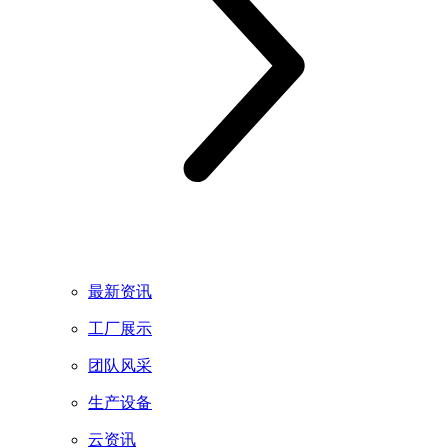
最新资讯
工厂展示
团队风采
生产设备
云资讯