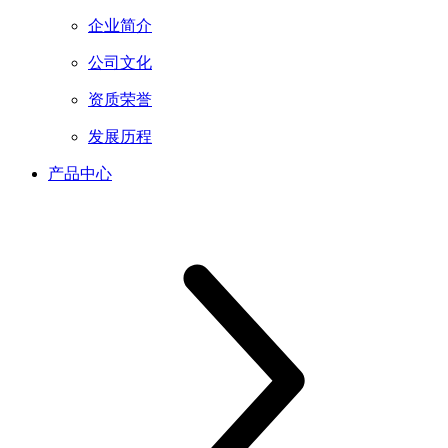
企业简介
公司文化
资质荣誉
发展历程
产品中心