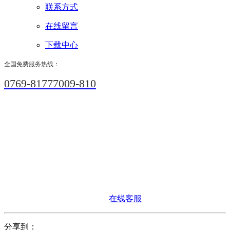
联系方式
在线留言
下载中心
全国免费服务热线：
0769-81777009-810
在线客服
分享到：